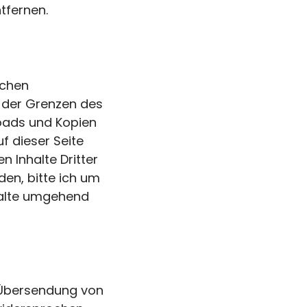
tfernen.
schen
b der Grenzen des
loads und Kopien
f dieser Seite
 Inhalte Dritter
en, bitte ich um
halte umgehend
r Übersendung von