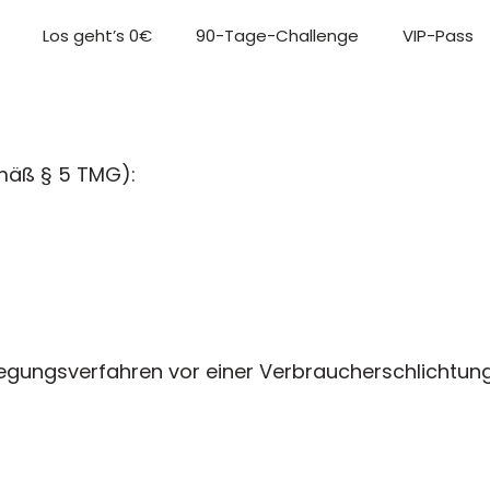
Los geht’s 0€
90-Tage-Challenge
VIP-Pass
emäß § 5 TMG):
beilegungsverfahren vor einer Verbraucherschlichtung